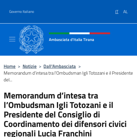
Salta al contenuto
IT
AL
Governo Italiano
Intestazione sito, social e menù
Ambasciata d'Italia Tirana
Il sito ufficiale dell'Ambasciata d'Italia a Tir
Home
>
Notizie
>
Dall’Ambasciata
>
Memorandum d’intesa tra l’Ombudsman Igli Totozani e il Presidente
del...
Memorandum d’intesa tra
l’Ombudsman Igli Totozani e il
Presidente del Consiglio di
Coordinamento dei difensori civici
regionali Lucia Franchini