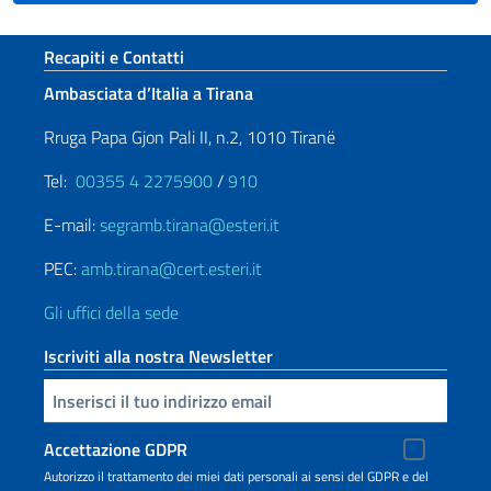
Sezione footer
Recapiti e Contatti
Ambasciata d’Italia a Tirana
Rruga Papa Gjon Pali II, n.2, 1010 Tiranë
Tel:
00355 4 2275900
/
910
E-mail:
segramb.tirana@esteri.it
PEC:
amb.tirana@cert.esteri.it
Gli uffici della sede
Iscriviti alla nostra Newsletter
Inserisci la tua email
Accettazione GDPR
Autorizzo il trattamento dei miei dati personali ai sensi del GDPR e del