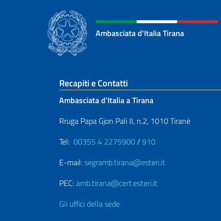
Ambasciata d'Italia Tirana
Sezione footer
Recapiti e Contatti
Ambasciata d’Italia a Tirana
Rruga Papa Gjon Pali II, n.2, 1010 Tiranë
Tel:
00355 4 2275900
/
910
E-mail:
segramb.tirana@esteri.it
PEC:
amb.tirana@cert.esteri.it
Gli uffici della sede