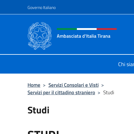
Salta al contenuto
Governo Italiano
Intestazione sito, social 
Ambasciata d'Italia Tirana
Il sito ufficiale dell'Ambasciata d'It
Chi si
Home
>
Servizi Consolari e Visti
>
Servizi per il cittadino straniero
>
Studi
Studi