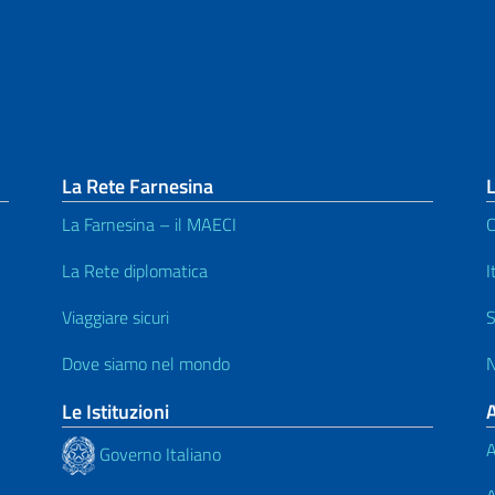
La Rete Farnesina
L
La Farnesina – il MAECI
C
La Rete diplomatica
I
Viaggiare sicuri
S
Dove siamo nel mondo
N
Le Istituzioni
A
Governo Italiano