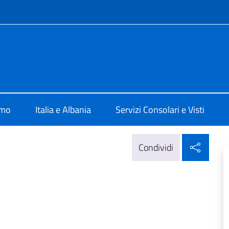
e menù
alia a Tirana
amo
Italia e Albania
Servizi Consolari e Visti
Condi
Condividi