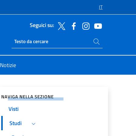
IT
Seguici su:
Cerca nel sito
Ricerca sito live
Notizie
vidi sui Social Network
NAVIGA NELLA SEZIONE
Visti
Studi